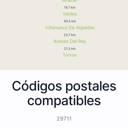
19.7 km
Valdes
40.5 km
Villanueva De Algaidas
23.7 km
Arenas Del Rey
21.3 km
Torrox
Códigos postales
compatibles
29711