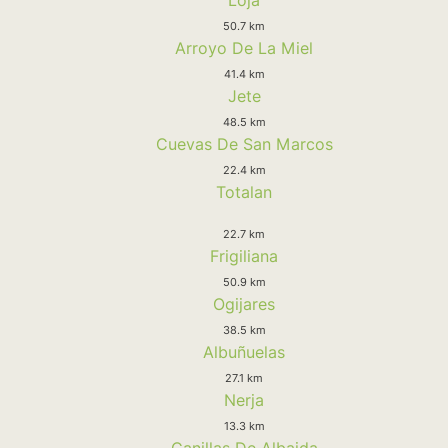
50.7 km
Arroyo De La Miel
41.4 km
Jete
48.5 km
Cuevas De San Marcos
22.4 km
Totalan
22.7 km
Frigiliana
50.9 km
Ogijares
38.5 km
Albuñuelas
27.1 km
Nerja
13.3 km
Canillas De Albaida