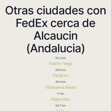
Otras ciudades con
FedEx cerca de
Alcaucin
(Andalucia)
55.3 km
Huetor Vega
56.9 km
Peligros
36.4 km
Villanueva Mesia
17 km
Algarrobo
29.7 km
Loja