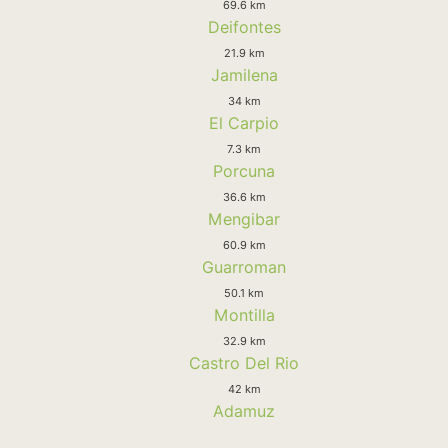
69.6 km
Deifontes
21.9 km
Jamilena
34 km
El Carpio
7.3 km
Porcuna
36.6 km
Mengibar
60.9 km
Guarroman
50.1 km
Montilla
32.9 km
Castro Del Rio
42 km
Adamuz