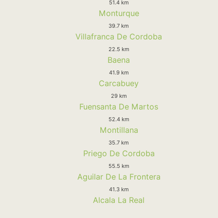
51.4 km
Monturque
39.7 km
Villafranca De Cordoba
22.5 km
Baena
41.9 km
Carcabuey
29 km
Fuensanta De Martos
52.4 km
Montillana
35.7 km
Priego De Cordoba
55.5 km
Aguilar De La Frontera
41.3 km
Alcala La Real