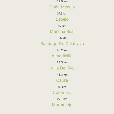
32.9 km
Doña Mencia
37.5 km
Espejo
49 km
Mancha Real
6.5 km
Santiago De Calatrava
40.2 km
Almedinilla
23.5 km
Villa Del Rio
43.3 km
Cabra
61 km
Colomera
27.5 km
Marmolejo