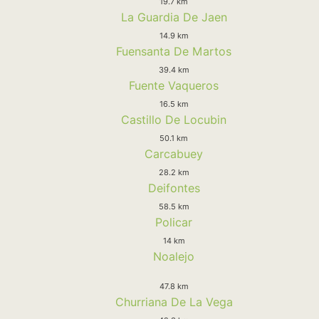
19.7 km
La Guardia De Jaen
14.9 km
Fuensanta De Martos
39.4 km
Fuente Vaqueros
16.5 km
Castillo De Locubin
50.1 km
Carcabuey
28.2 km
Deifontes
58.5 km
Policar
14 km
Noalejo
47.8 km
Churriana De La Vega