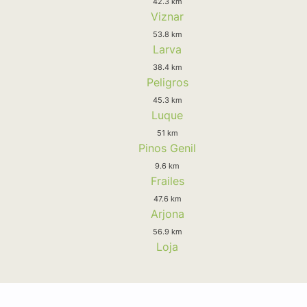
42.3 km
Viznar
53.8 km
Larva
38.4 km
Peligros
45.3 km
Luque
51 km
Pinos Genil
9.6 km
Frailes
47.6 km
Arjona
56.9 km
Loja