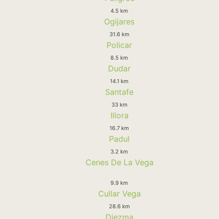
4.5 km
Ogijares
31.6 km
Policar
8.5 km
Dudar
14.1 km
Santafe
33 km
Illora
16.7 km
Padul
3.2 km
Cenes De La Vega
9.9 km
Cullar Vega
28.6 km
Diezma