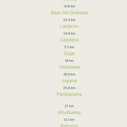
13.8 km
Beas De Granada
22.3 km
Lanjaron
24.9 km
Capileira
5.7 km
Gojar
19 km
Villamena
30.6 km
Jayena
25.8 km
Pampaneira
27 km
Albuñuelas
12.1 km
Peligros