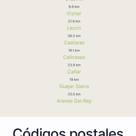
9.9 km
Viznar
21.9 km
Lecrin
39.5 km
Castaras
16.1 km
Calicasas
23.9 km
Cañar
19 km
Guejar Sierra
33.5 km
Arenas Del Rey
Códigos postales