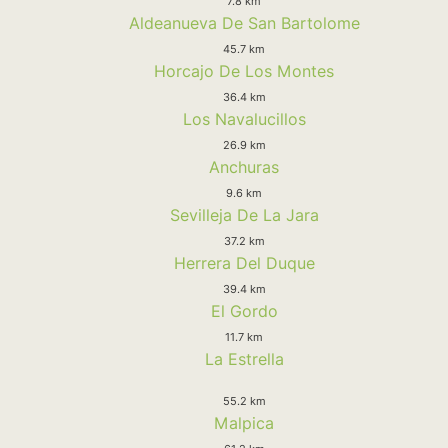
7.8 km
Aldeanueva De San Bartolome
45.7 km
Horcajo De Los Montes
36.4 km
Los Navalucillos
26.9 km
Anchuras
9.6 km
Sevilleja De La Jara
37.2 km
Herrera Del Duque
39.4 km
El Gordo
11.7 km
La Estrella
55.2 km
Malpica