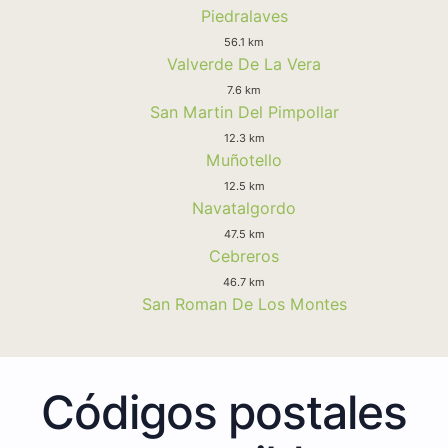
Piedralaves
56.1 km
Valverde De La Vera
7.6 km
San Martin Del Pimpollar
12.3 km
Muñotello
12.5 km
Navatalgordo
47.5 km
Cebreros
46.7 km
San Roman De Los Montes
Códigos postales