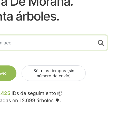
ra De Moraña.
nta árboles.
Sólo los tiempos (sin
nvío
número de envío)
.425
IDs de seguimiento 📦
madas en
12.699
árboles 🌳.