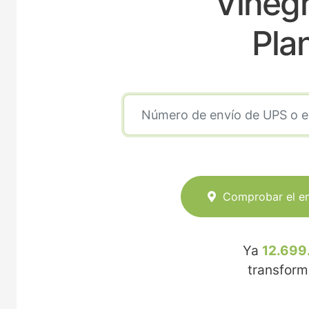
Viñeg
Pla
Comprobar el e
Ya
12.699
transfor