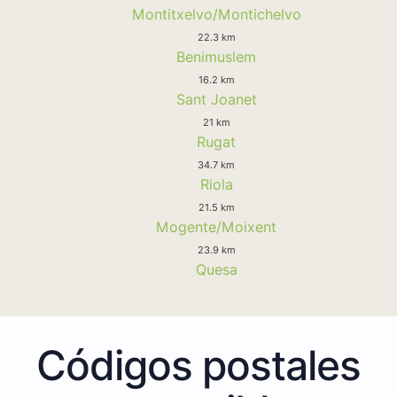
Montitxelvo/Montichelvo
22.3 km
Benimuslem
16.2 km
Sant Joanet
21 km
Rugat
34.7 km
Riola
21.5 km
Mogente/Moixent
23.9 km
Quesa
Códigos postales