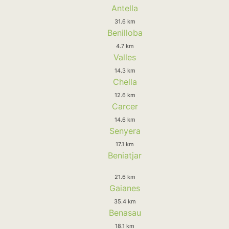
Antella
31.6 km
Benilloba
4.7 km
Valles
14.3 km
Chella
12.6 km
Carcer
14.6 km
Senyera
17.1 km
Beniatjar
21.6 km
Gaianes
35.4 km
Benasau
18.1 km