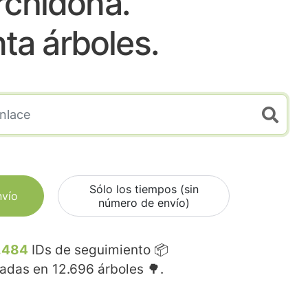
rchidona.
nta árboles.
Sólo los tiempos (sin
nvío
número de envío)
.484
IDs de seguimiento 📦
madas en
12.696
árboles 🌳.