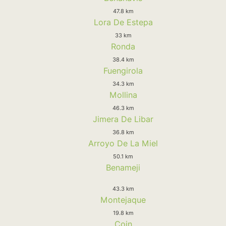
47.8 km
Lora De Estepa
33 km
Ronda
38.4 km
Fuengirola
34.3 km
Mollina
46.3 km
Jimera De Libar
36.8 km
Arroyo De La Miel
50.1 km
Benameji
43.3 km
Montejaque
19.8 km
Coin