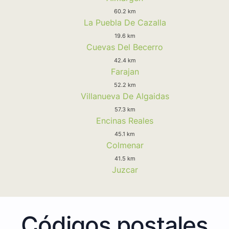
60.2 km
La Puebla De Cazalla
19.6 km
Cuevas Del Becerro
42.4 km
Farajan
52.2 km
Villanueva De Algaidas
57.3 km
Encinas Reales
45.1 km
Colmenar
41.5 km
Juzcar
Códigos postales