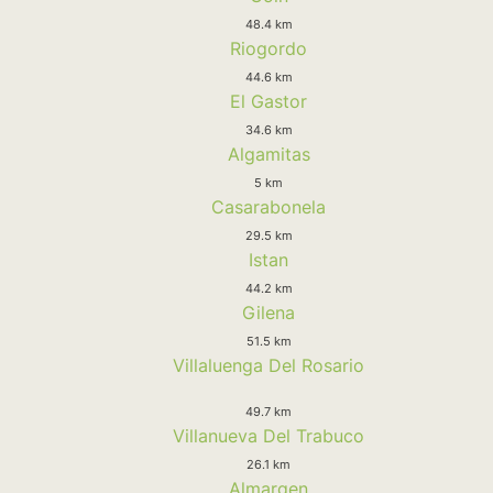
48.4 km
Riogordo
44.6 km
El Gastor
34.6 km
Algamitas
5 km
Casarabonela
29.5 km
Istan
44.2 km
Gilena
51.5 km
Villaluenga Del Rosario
49.7 km
Villanueva Del Trabuco
26.1 km
Almargen