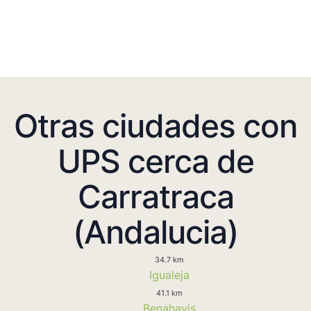
Otras ciudades con
UPS cerca de
Carratraca
(Andalucia)
34.7 km
Igualeja
41.1 km
Benahavis