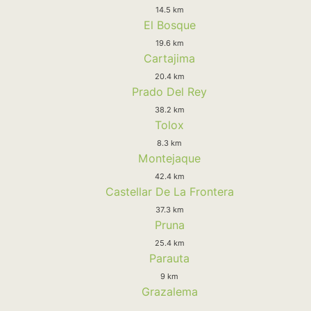
14.5 km
El Bosque
19.6 km
Cartajima
20.4 km
Prado Del Rey
38.2 km
Tolox
8.3 km
Montejaque
42.4 km
Castellar De La Frontera
37.3 km
Pruna
25.4 km
Parauta
9 km
Grazalema