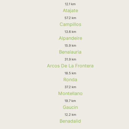
12.1 km
Atajate
57.2 km
Campillos
13.6 km
Alpandeire
15.9 km
Benalauria
31.9 km
Arcos De La Frontera
18.5 km
Ronda
37.2 km
Montellano
19.7 km
Gaucin
12.2 km
Benadalid