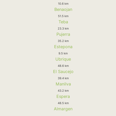
10.6 km
Benaojan
51.5 km
Teba
23.3 km
Pujerra
35.2 km
Estepona
9.5 km
Ubrique
48.6 km
El Saucejo
39.4 km
Manilva
43.2 km
Espera
48.5 km
Almargen