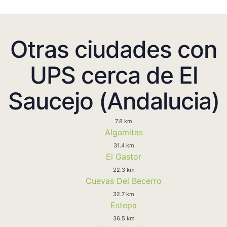
Otras ciudades con
UPS cerca de El
Saucejo (Andalucia)
7.8 km
Algamitas
31.4 km
El Gastor
22.3 km
Cuevas Del Becerro
32.7 km
Estepa
36.5 km