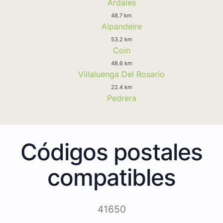
Ardales
48.7 km
Alpandeire
53.2 km
Coin
48.6 km
Villaluenga Del Rosario
22.4 km
Pedrera
Códigos postales
compatibles
41650