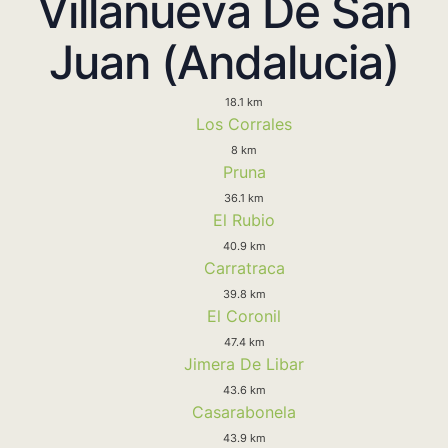
Villanueva De San
Juan (Andalucia)
18.1 km
Los Corrales
8 km
Pruna
36.1 km
El Rubio
40.9 km
Carratraca
39.8 km
El Coronil
47.4 km
Jimera De Libar
43.6 km
Casarabonela
43.9 km