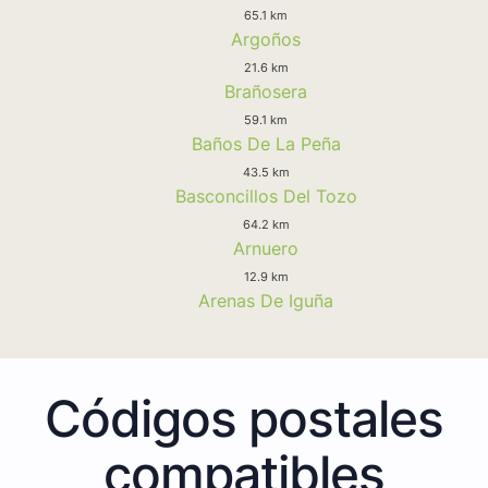
65.1 km
Argoños
21.6 km
Brañosera
59.1 km
Baños De La Peña
43.5 km
Basconcillos Del Tozo
64.2 km
Arnuero
12.9 km
Arenas De Iguña
Códigos postales
compatibles