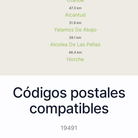
47.3 km
Alcantud
31.9 km
Yelamos De Abajo
39.1 km
Alcolea De Las Peñas
46.4 km
Horche
Códigos postales
compatibles
19491