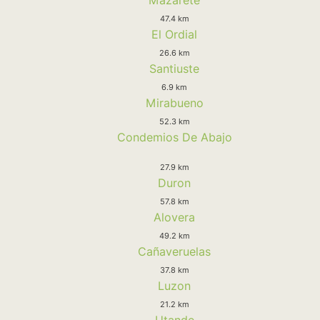
47.4 km
El Ordial
26.6 km
Santiuste
6.9 km
Mirabueno
52.3 km
Condemios De Abajo
27.9 km
Duron
57.8 km
Alovera
49.2 km
Cañaveruelas
37.8 km
Luzon
21.2 km
Utande