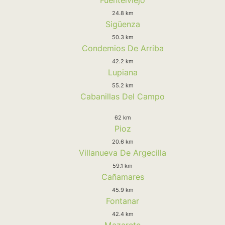
24.8 km
Sigüenza
50.3 km
Condemios De Arriba
42.2 km
Lupiana
55.2 km
Cabanillas Del Campo
62 km
Pioz
20.6 km
Villanueva De Argecilla
59.1 km
Cañamares
45.9 km
Fontanar
42.4 km
Mazarete