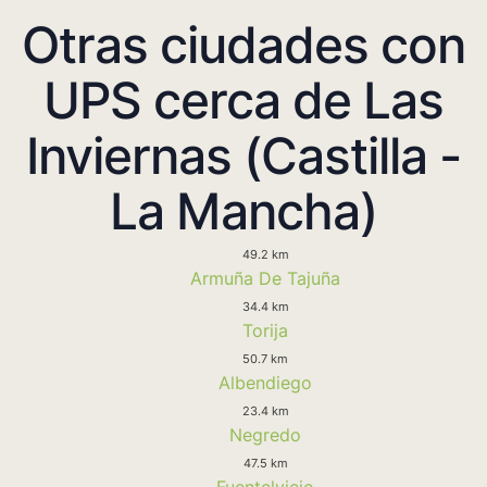
Otras ciudades con
UPS cerca de Las
Inviernas (Castilla -
La Mancha)
49.2 km
Armuña De Tajuña
34.4 km
Torija
50.7 km
Albendiego
23.4 km
Negredo
47.5 km
Fuentelviejo