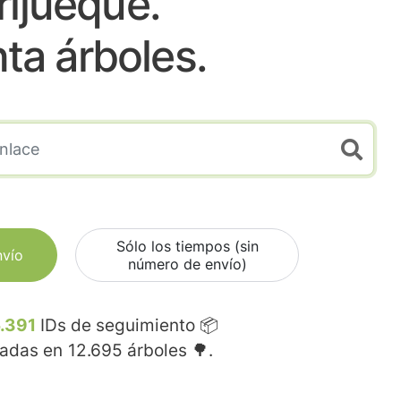
rijueque.
nta árboles.
Sólo los tiempos (sin
nvío
número de envío)
.391
IDs de seguimiento 📦
madas en
12.695
árboles 🌳.