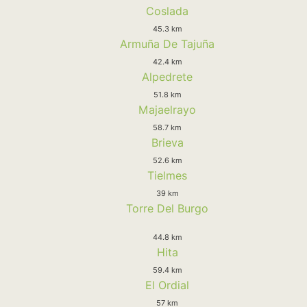
Coslada
45.3 km
Armuña De Tajuña
42.4 km
Alpedrete
51.8 km
Majaelrayo
58.7 km
Brieva
52.6 km
Tielmes
39 km
Torre Del Burgo
44.8 km
Hita
59.4 km
El Ordial
57 km