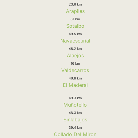
23.6 km
Arapiles
61 km
Sotalbo
49.5 km
Navaescurial
46.2 km
Alaejos
16 km
Valdecarros
46.8 km
El Maderal
49.3 km
Muñotello
48.3 km
Sinlabajos
39.4 km
Collado Del Miron