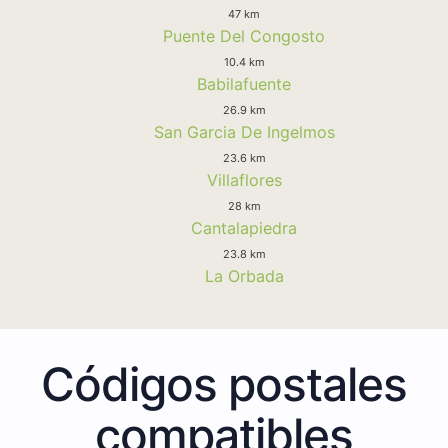
47 km
Puente Del Congosto
10.4 km
Babilafuente
26.9 km
San Garcia De Ingelmos
23.6 km
Villaflores
28 km
Cantalapiedra
23.8 km
La Orbada
Códigos postales
compatibles