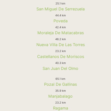
25.1 km
San Miguel De Serrezuela
44.4 km
Poveda
42.4 km
Moraleja De Matacabras
46.2 km
Nueva Villa De Las Torres
23.2 km
Castellanos De Moriscos
40.3 km
San Juan Del Olmo
65.1 km
Pozal De Gallinas
35.9 km
Manjabalago
23.2 km
Ragama