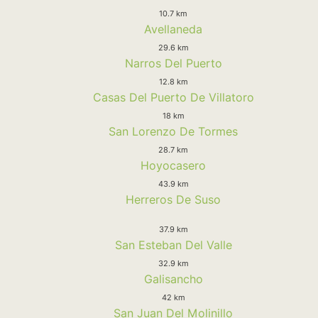
10.7 km
Avellaneda
29.6 km
Narros Del Puerto
12.8 km
Casas Del Puerto De Villatoro
18 km
San Lorenzo De Tormes
28.7 km
Hoyocasero
43.9 km
Herreros De Suso
37.9 km
San Esteban Del Valle
32.9 km
Galisancho
42 km
San Juan Del Molinillo