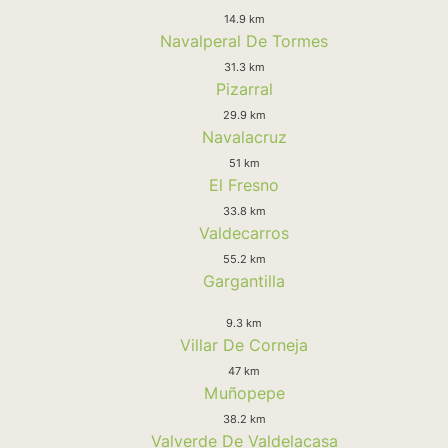
14.9 km
Navalperal De Tormes
31.3 km
Pizarral
29.9 km
Navalacruz
51 km
El Fresno
33.8 km
Valdecarros
55.2 km
Gargantilla
9.3 km
Villar De Corneja
47 km
Muñopepe
38.2 km
Valverde De Valdelacasa