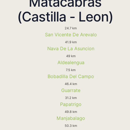
Matacabras
(Castilla - Leon)
24.7 km
San Vicente De Arevalo
41.9 km
Nava De La Asuncion
49 km
Aldealengua
7.5 km
Bobadilla Del Campo
46.4 km
Guarrate
31.2 km
Papatrigo
49.8 km
Manjabalago
50.3 km