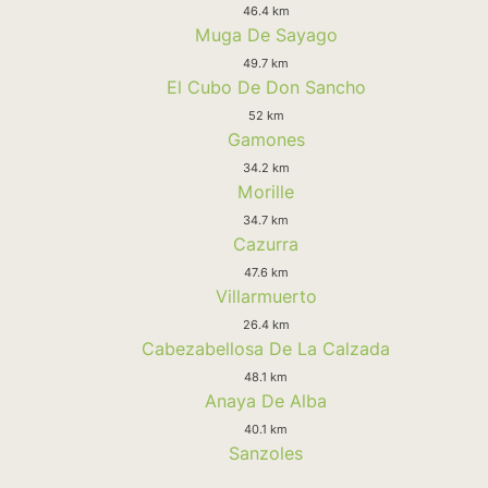
46.4 km
Muga De Sayago
49.7 km
El Cubo De Don Sancho
52 km
Gamones
34.2 km
Morille
34.7 km
Cazurra
47.6 km
Villarmuerto
26.4 km
Cabezabellosa De La Calzada
48.1 km
Anaya De Alba
40.1 km
Sanzoles