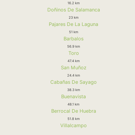
16.2 km
Doñinos De Salamanca
23 km
Pajares De La Laguna
51 km
Barbalos
56.9 km
Toro
47.4 km
San Muñoz
24.4 km
Cabañas De Sayago
38.3 km
Buenavista
48.1 km
Berrocal De Huebra
51.8 km
Villalcampo