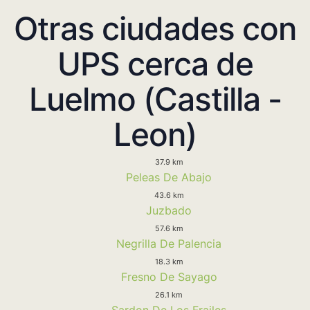
Otras ciudades con
UPS cerca de
Luelmo (Castilla -
Leon)
37.9 km
Peleas De Abajo
43.6 km
Juzbado
57.6 km
Negrilla De Palencia
18.3 km
Fresno De Sayago
26.1 km
Sardon De Los Frailes