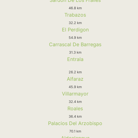
46.8 km
Trabazos
32.2 km
El Perdigon
54.9 km
Carrascal De Barregas
31.3 km
Entrala
26.2 km
Alfaraz
45.9 km
Villarmayor
32.4 km
Roales
36.4 km
Palacios Del Arzobispo
70.1 km
Aldealengua