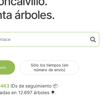
ncalvillo.
nta árboles.
Sólo los tiempos (sin
nvío
número de envío)
.463
IDs de seguimiento 📦
madas en
12.697
árboles 🌳.