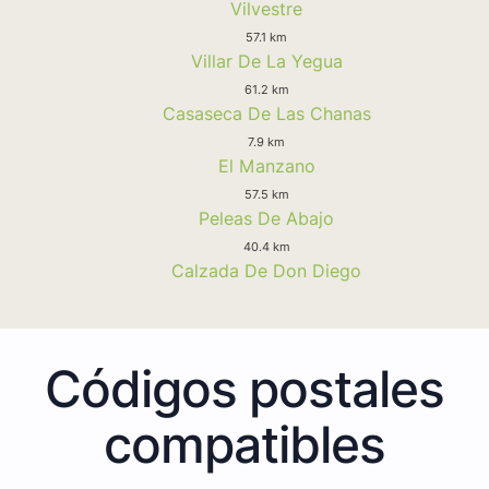
Vilvestre
57.1 km
Villar De La Yegua
61.2 km
Casaseca De Las Chanas
7.9 km
El Manzano
57.5 km
Peleas De Abajo
40.4 km
Calzada De Don Diego
Códigos postales
compatibles