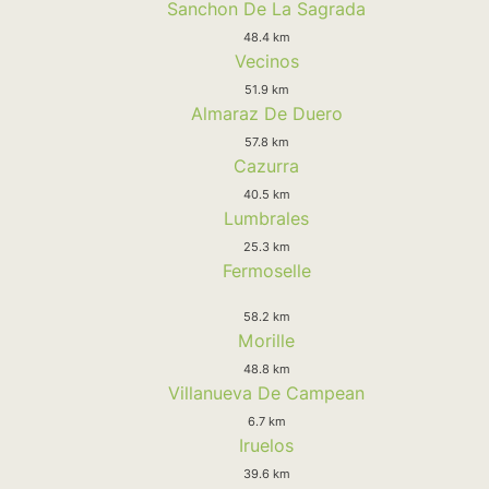
Sanchon De La Sagrada
48.4 km
Vecinos
51.9 km
Almaraz De Duero
57.8 km
Cazurra
40.5 km
Lumbrales
25.3 km
Fermoselle
58.2 km
Morille
48.8 km
Villanueva De Campean
6.7 km
Iruelos
39.6 km