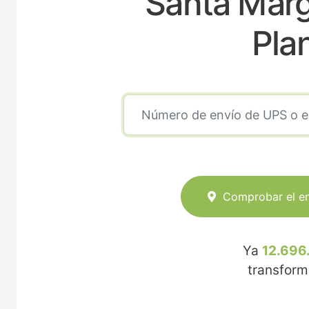
Santa Marg
Pla
Comprobar el e
Ya
12.696
transfor