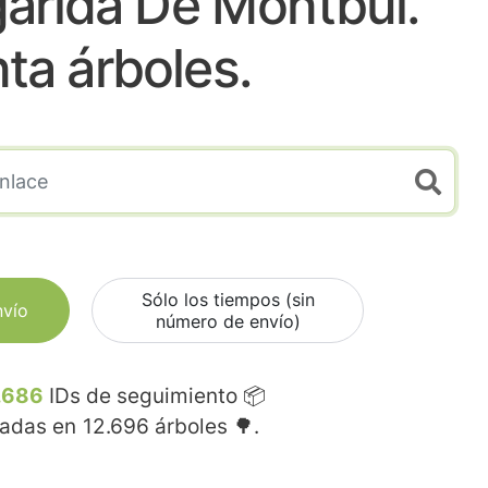
arida De Montbui.
nta árboles.
Sólo los tiempos (sin
nvío
número de envío)
.686
IDs de seguimiento 📦
madas en
12.696
árboles 🌳.