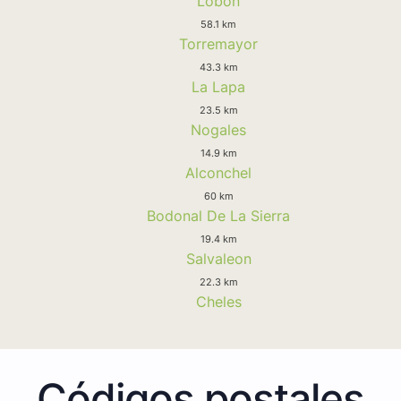
Lobon
58.1 km
Torremayor
43.3 km
La Lapa
23.5 km
Nogales
14.9 km
Alconchel
60 km
Bodonal De La Sierra
19.4 km
Salvaleon
22.3 km
Cheles
Códigos postales