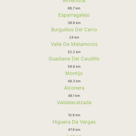
Almendral
68.7 km
Esparragalejo
39.6 km
Burguillos Del Cerro
24 km
Valle De Matamoros
52.2 km
Guadiana Del Caudillo
59.6 km
Montijo
48.3 km
Alconera
48.1 km
Valdelacalzada
10.9 km
Higuera De Vargas
47.9 km