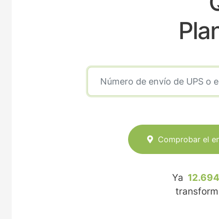
Pla
Comprobar el e
Ya
12.694
transfor