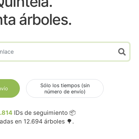
Quintela.
nta árboles.
Sólo los tiempos (sin
nvío
número de envío)
.814
IDs de seguimiento 📦
madas en
12.694
árboles 🌳.