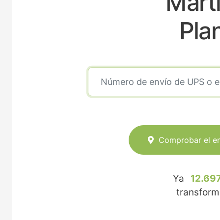
Mart
Pla
Comprobar el e
Ya
12.697
transfor