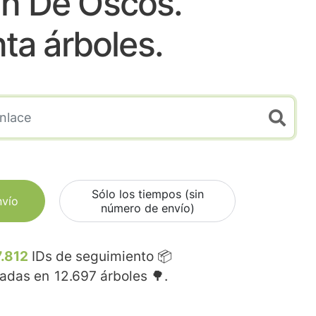
in De Oscos.
nta árboles.
Sólo los tiempos (sin
nvío
número de envío)
.812
IDs de seguimiento 📦
madas en
12.697
árboles 🌳.