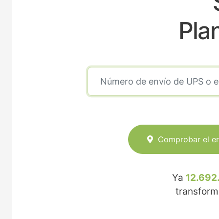
Pla
Comprobar el e
Ya
12.692
transfor