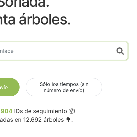
Sorlada.
nta árboles.
Sólo los tiempos (sin
nvío
número de envío)
.904
IDs de seguimiento 📦
madas en
12.692
árboles 🌳.