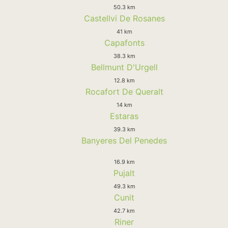
50.3 km
Castellvi De Rosanes
41 km
Capafonts
38.3 km
Bellmunt D'Urgell
12.8 km
Rocafort De Queralt
14 km
Estaras
39.3 km
Banyeres Del Penedes
16.9 km
Pujalt
49.3 km
Cunit
42.7 km
Riner