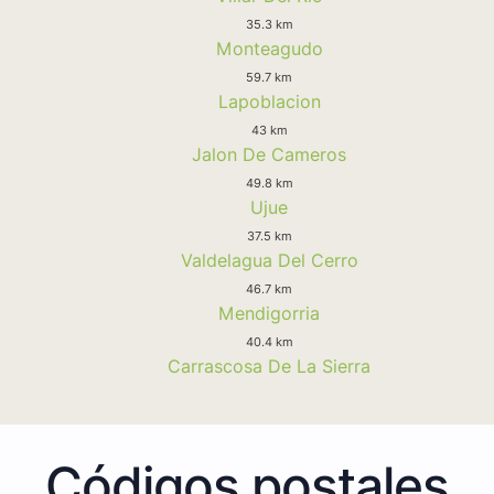
35.3 km
Monteagudo
59.7 km
Lapoblacion
43 km
Jalon De Cameros
49.8 km
Ujue
37.5 km
Valdelagua Del Cerro
46.7 km
Mendigorria
40.4 km
Carrascosa De La Sierra
Códigos postales