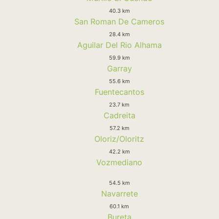
40.3 km
San Roman De Cameros
28.4 km
Aguilar Del Rio Alhama
59.9 km
Garray
55.6 km
Fuentecantos
23.7 km
Cadreita
57.2 km
Oloriz/Oloritz
42.2 km
Vozmediano
54.5 km
Navarrete
60.1 km
Bureta