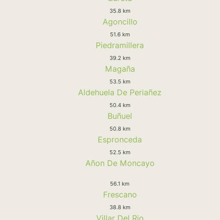
35.8 km
Agoncillo
51.6 km
Piedramillera
39.2 km
Magaña
53.5 km
Aldehuela De Periañez
50.4 km
Buñuel
50.8 km
Espronceda
52.5 km
Añon De Moncayo
56.1 km
Frescano
38.8 km
Villar Del Rio