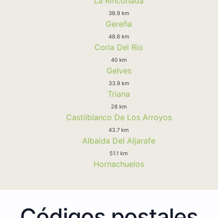
La Rinconada
38.9 km
Gereña
48.6 km
Coria Del Rio
40 km
Gelves
33.9 km
Triana
28 km
Castilblanco De Los Arroyos
43.7 km
Albaida Del Aljarafe
51.1 km
Hornachuelos
Códigos postales