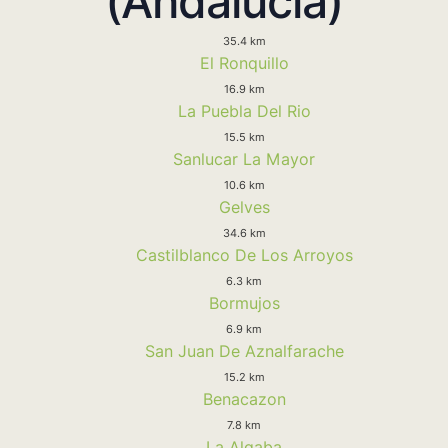
(Andalucia)
35.4 km
El Ronquillo
16.9 km
La Puebla Del Rio
15.5 km
Sanlucar La Mayor
10.6 km
Gelves
34.6 km
Castilblanco De Los Arroyos
6.3 km
Bormujos
6.9 km
San Juan De Aznalfarache
15.2 km
Benacazon
7.8 km
La Algaba