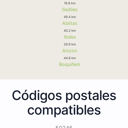
19.8 km
Sediles
49.4 km
Ablitas
40.2 km
Ibdes
29.9 km
Ainzon
44.8 km
Boquiñeni
Códigos postales
compatibles