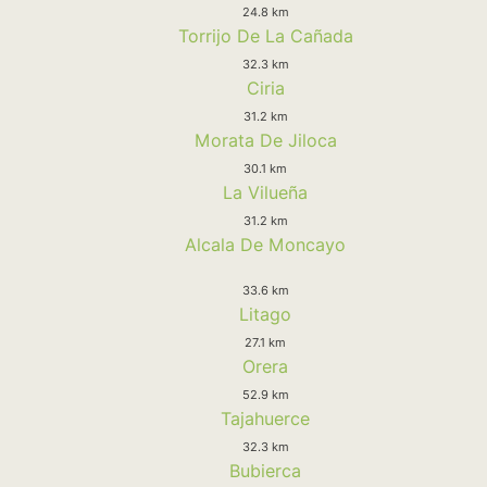
24.8 km
Torrijo De La Cañada
32.3 km
Ciria
31.2 km
Morata De Jiloca
30.1 km
La Vilueña
31.2 km
Alcala De Moncayo
33.6 km
Litago
27.1 km
Orera
52.9 km
Tajahuerce
32.3 km
Bubierca