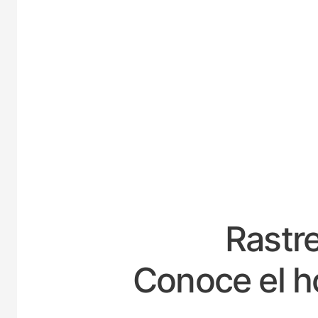
E
Rastre
Conoce el h