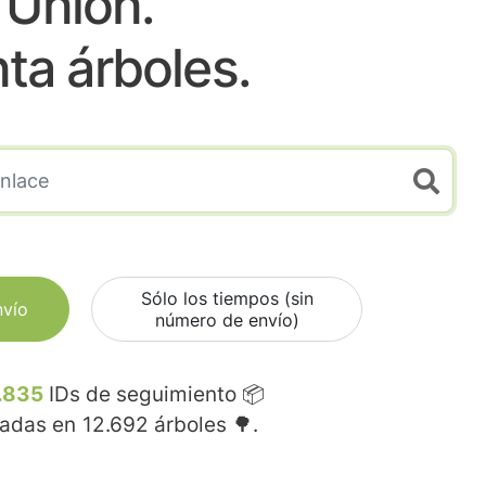
Union.
nta árboles.
Sólo los tiempos (sin
nvío
número de envío)
.835
IDs de seguimiento 📦
madas en
12.692
árboles 🌳.