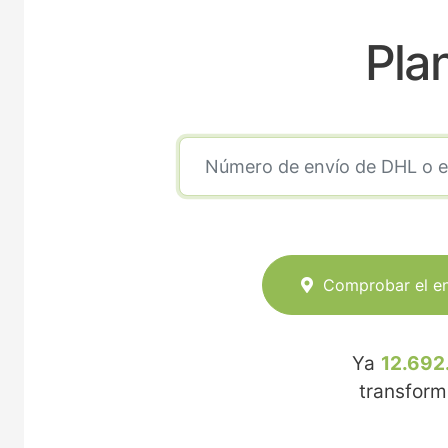
Pla
Comprobar el e
Ya
12.692
transfor