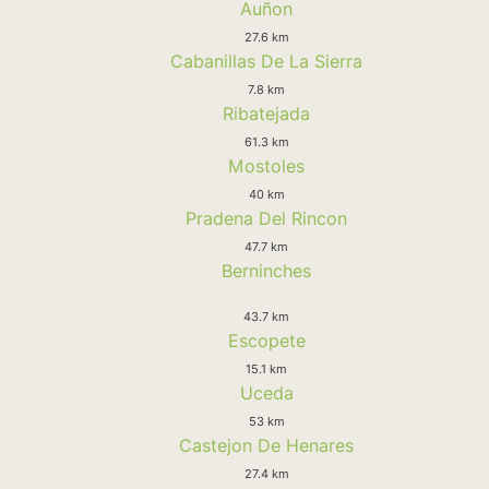
Auñon
27.6 km
Cabanillas De La Sierra
7.8 km
Ribatejada
61.3 km
Mostoles
40 km
Pradena Del Rincon
47.7 km
Berninches
43.7 km
Escopete
15.1 km
Uceda
53 km
Castejon De Henares
27.4 km