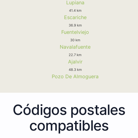
Lupiana
41.4 km
Escariche
36.9 km
Fuentelviejo
30 km
Navalafuente
22.7 km
Ajalvir
48.3 km
Pozo De Almoguera
Códigos postales
compatibles