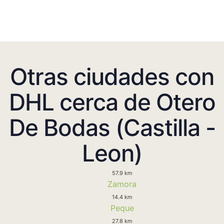
Otras ciudades con
DHL cerca de Otero
De Bodas (Castilla -
Leon)
57.9 km
Zamora
14.4 km
Peque
27.8 km