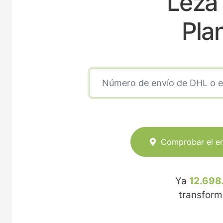
Leza 
Pla
Comprobar el e
Ya
12.698
transfor