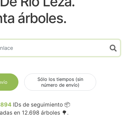
De Rio Leza.
nta árboles.
Sólo los tiempos (sin
nvío
número de envío)
.894
IDs de seguimiento 📦
madas en
12.698
árboles 🌳.