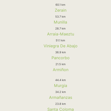
60.1 km
Zerain
53.7 km
Munilla
28.7 km
Arraia-Maeztu
51.1 km
Viniegra De Abajo
36.9 km
Pancorbo
21.5 km
Armiñon
44.4 km
Murgia
34.2 km
Armañanzas
23.8 km
Santa Coloma