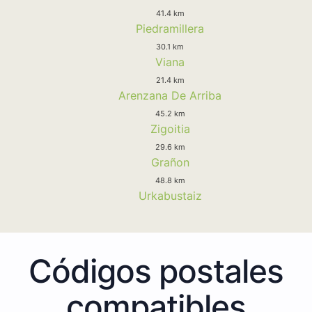
41.4 km
Piedramillera
30.1 km
Viana
21.4 km
Arenzana De Arriba
45.2 km
Zigoitia
29.6 km
Grañon
48.8 km
Urkabustaiz
Códigos postales
compatibles