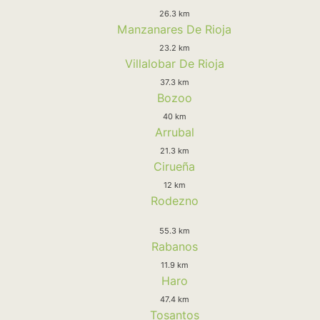
26.3 km
Manzanares De Rioja
23.2 km
Villalobar De Rioja
37.3 km
Bozoo
40 km
Arrubal
21.3 km
Cirueña
12 km
Rodezno
55.3 km
Rabanos
11.9 km
Haro
47.4 km
Tosantos