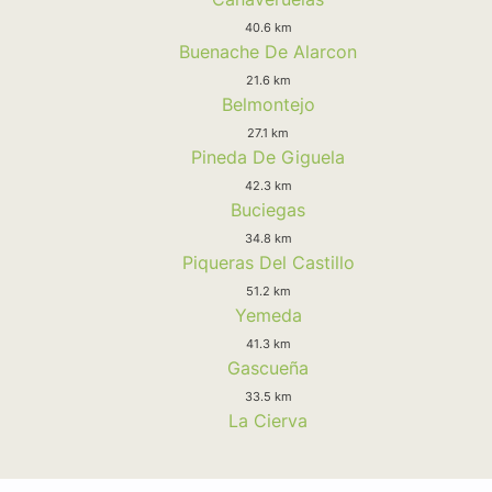
40.6 km
Buenache De Alarcon
21.6 km
Belmontejo
27.1 km
Pineda De Giguela
42.3 km
Buciegas
34.8 km
Piqueras Del Castillo
51.2 km
Yemeda
41.3 km
Gascueña
33.5 km
La Cierva