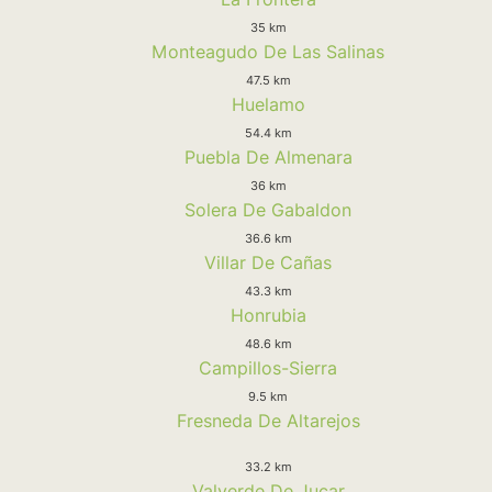
35 km
Monteagudo De Las Salinas
47.5 km
Huelamo
54.4 km
Puebla De Almenara
36 km
Solera De Gabaldon
36.6 km
Villar De Cañas
43.3 km
Honrubia
48.6 km
Campillos-Sierra
9.5 km
Fresneda De Altarejos
33.2 km
Valverde De Jucar