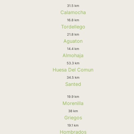
31.5 km
Calamocha
16.8 km
Tordellego
21.8 km
Aguaton
14.4 km
Almohaja
53.3 km
Huesa Del Comun
34.5 km
Santed
19.9 km
Morenilla
38 km
Griegos
19.1 km
Hombrados