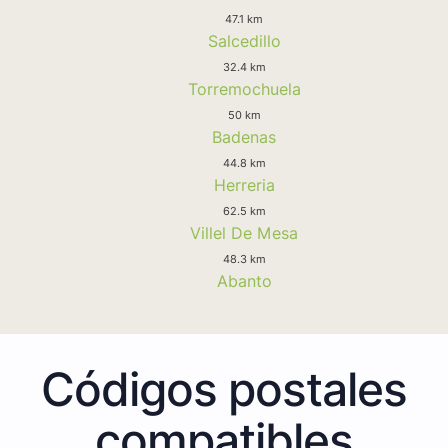
47.1 km
Salcedillo
32.4 km
Torremochuela
50 km
Badenas
44.8 km
Herreria
62.5 km
Villel De Mesa
48.3 km
Abanto
Códigos postales
compatibles