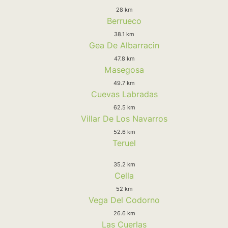
28 km
Berrueco
38.1 km
Gea De Albarracin
47.8 km
Masegosa
49.7 km
Cuevas Labradas
62.5 km
Villar De Los Navarros
52.6 km
Teruel
35.2 km
Cella
52 km
Vega Del Codorno
26.6 km
Las Cuerlas