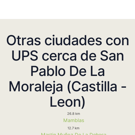
Otras ciudades con
UPS cerca de San
Pablo De La
Moraleja (Castilla -
Leon)
26.8 km
Mamblas
12.7 km
Martin Muñoz De La Dehesa