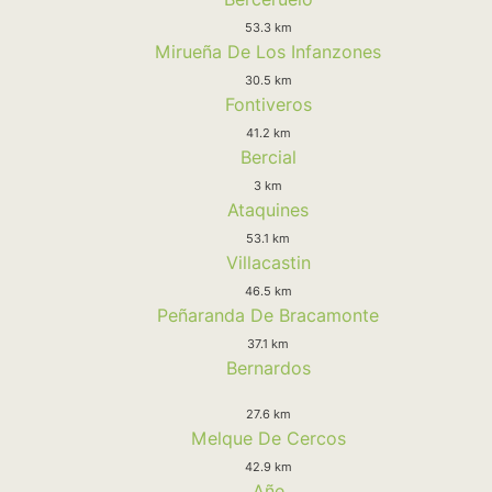
53.3 km
Mirueña De Los Infanzones
30.5 km
Fontiveros
41.2 km
Bercial
3 km
Ataquines
53.1 km
Villacastin
46.5 km
Peñaranda De Bracamonte
37.1 km
Bernardos
27.6 km
Melque De Cercos
42.9 km
Añe