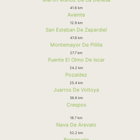
41.6 km
Aveinte
12.9 km
San Esteban De Zapardiel
47.8 km
Montemayor De Pililla
27.7 km
Fuente El Olmo De Iscar
24.2 km
Pozaldez
25.4 km
Juarros De Voltoya
36.6 km
Crespos
18.7 km
Nava De Arevalo
52.2 km
Berceruelo