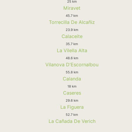
25 km
Miravet
45.7 km
Torrecilla De Alcañiz
23.9 km
Calaceite
35.7 km
La Vilella Alta
48.6 km
Vilanova D'Escornalbou
55.8 km
Calanda
18 km
Caseres
29.6 km
La Figuera
52.7 km
La Cañada De Verich