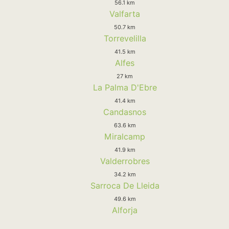
56.1 km
Valfarta
50.7 km
Torrevelilla
41.5 km
Alfes
27 km
La Palma D'Ebre
41.4 km
Candasnos
63.6 km
Miralcamp
41.9 km
Valderrobres
34.2 km
Sarroca De Lleida
49.6 km
Alforja