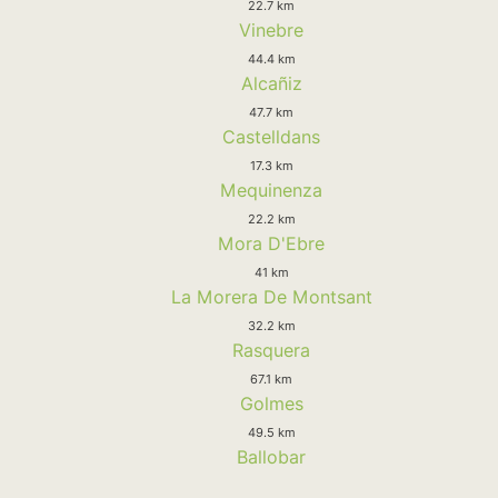
22.7 km
Vinebre
44.4 km
Alcañiz
47.7 km
Castelldans
17.3 km
Mequinenza
22.2 km
Mora D'Ebre
41 km
La Morera De Montsant
32.2 km
Rasquera
67.1 km
Golmes
49.5 km
Ballobar