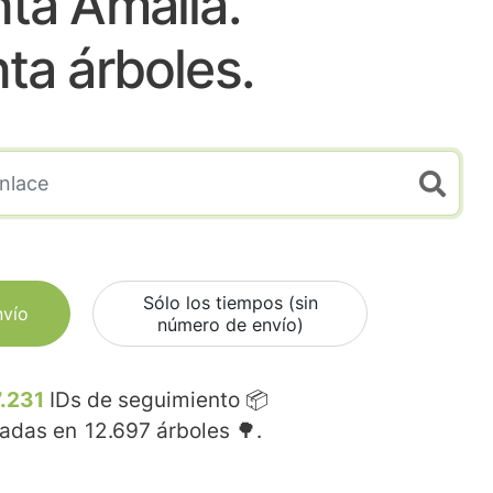
ta Amalia.
nta árboles.
Sólo los tiempos (sin
nvío
número de envío)
.231
IDs de seguimiento 📦
madas en
12.697
árboles 🌳.