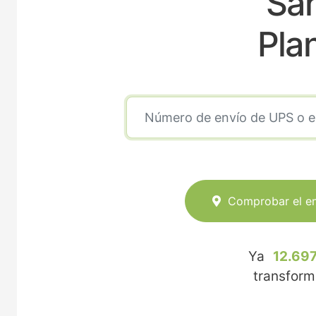
San
Pla
Comprobar el e
Ya
12.697
transfor