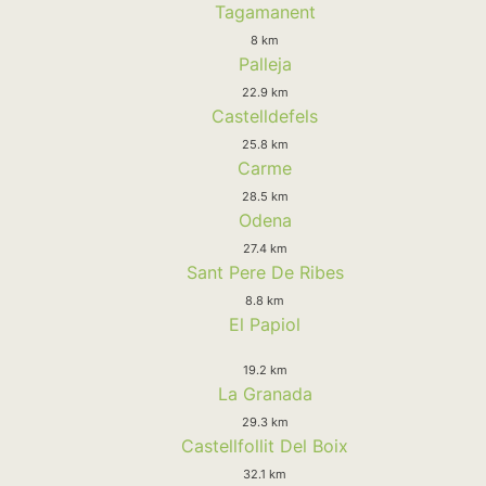
Tagamanent
8 km
Palleja
22.9 km
Castelldefels
25.8 km
Carme
28.5 km
Odena
27.4 km
Sant Pere De Ribes
8.8 km
El Papiol
19.2 km
La Granada
29.3 km
Castellfollit Del Boix
32.1 km