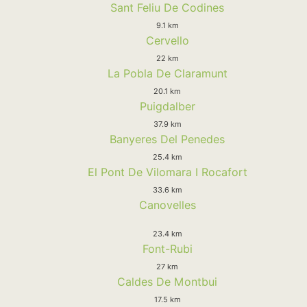
Sant Feliu De Codines
9.1 km
Cervello
22 km
La Pobla De Claramunt
20.1 km
Puigdalber
37.9 km
Banyeres Del Penedes
25.4 km
El Pont De Vilomara I Rocafort
33.6 km
Canovelles
23.4 km
Font-Rubi
27 km
Caldes De Montbui
17.5 km