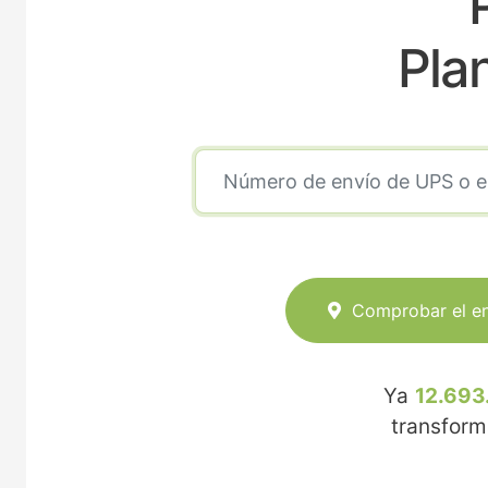
Pla
Comprobar el e
Ya
12.693
transfor