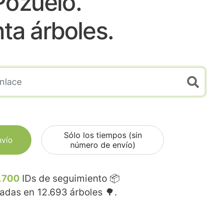
Pozuelo.
nta árboles.
Sólo los tiempos (sin
nvío
número de envío)
.700
IDs de seguimiento 📦
madas en
12.693
árboles 🌳.