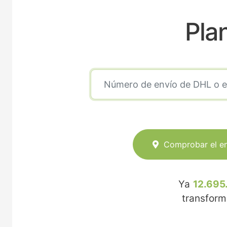
Pla
Comprobar el e
Ya
12.695
transfor