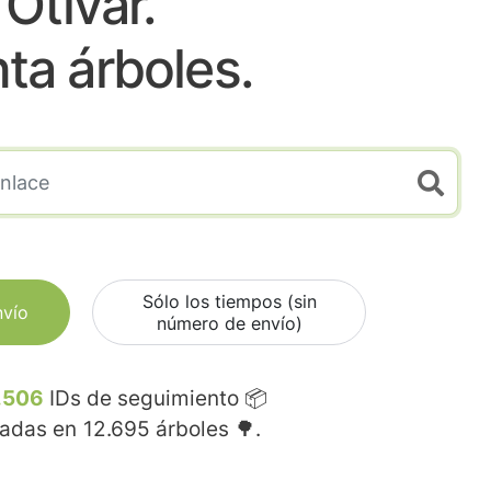
Otivar.
nta árboles.
Sólo los tiempos (sin
nvío
número de envío)
.506
IDs de seguimiento 📦
madas en
12.695
árboles 🌳.